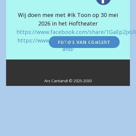
Wij doen mee met #Ik Toon op 30 mei
2026 in het Hoftheater
https://www.facebook.com/share/1GaEp2jxU
https://www.instagram.com/iktoonsall
FOTO’S VAN CONCERT
and/
Ars Cantandi © 2025-2030