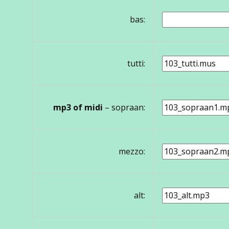
bas:
tutti:
mp3 of midi
– sopraan:
mezzo:
alt: