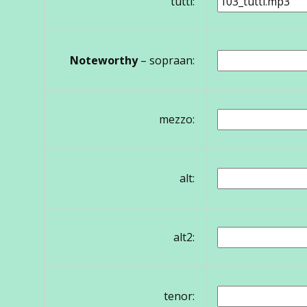
tutti:
Noteworthy
– sopraan:
mezzo:
alt:
alt2:
tenor: