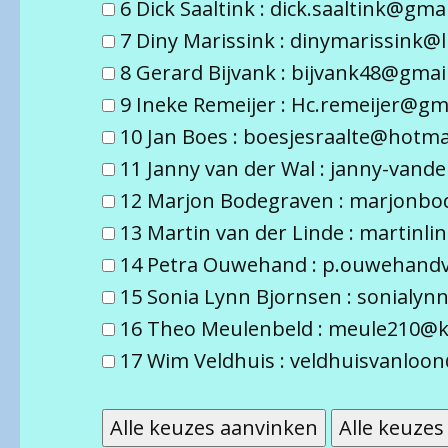
6 Dick Saaltink : dick.saaltink@gma
7 Diny Marissink : dinymarissink@li
8 Gerard Bijvank : bijvank48@gmai
9 Ineke Remeijer : Hc.remeijer@gm
10 Jan Boes : boesjesraalte@hotma
11 Janny van der Wal : janny-vand
12 Marjon Bodegraven : marjonb
13 Martin van der Linde : martin
14 Petra Ouwehand : p.ouwehand
15 Sonia Lynn Bjornsen : sonialy
16 Theo Meulenbeld : meule210@k
17 Wim Veldhuis : veldhuisvanloo
Alle keuzes aanvinken
Alle keuzes