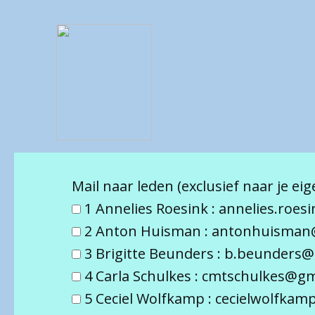
Mail naar leden (exclusief naar je e
1 Annelies Roesink : annelies.roe
2 Anton Huisman : antonhuisman
3 Brigitte Beunders : b.beunders
4 Carla Schulkes : cmtschulkes@g
5 Ceciel Wolfkamp : cecielwolfka